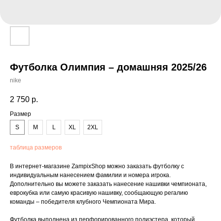
Футболка Олимпия – домашняя 2025/26
nike
2 750
р.
Размер
S
M
L
XL
2XL
таблица размеров
В интернет-магазине ZampixShop можно заказать футболку с
индивидуальным нанесением фамилии и номера игрока.
Дополнительно вы можете заказать нанесение нашивки чемпионата,
еврокубка или самую красивую нашивку, сообщающую регалию
команды – победителя клубного Чемпионата Мира.
Футболка выполнена из перфорированного полиэстера, который