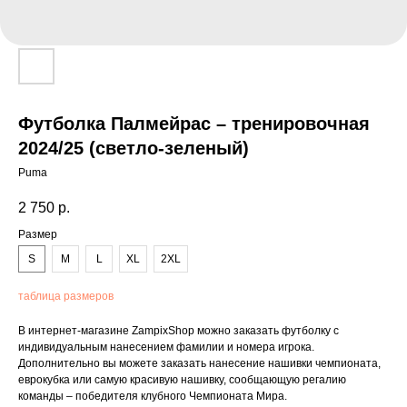
Футболка Палмейрас – тренировочная
2024/25 (светло-зеленый)
Puma
2 750
р.
Размер
S
M
L
XL
2XL
таблица размеров
В интернет-магазине ZampixShop можно заказать футболку с
индивидуальным нанесением фамилии и номера игрока.
Дополнительно вы можете заказать нанесение нашивки чемпионата,
еврокубка или самую красивую нашивку, сообщающую регалию
команды – победителя клубного Чемпионата Мира.