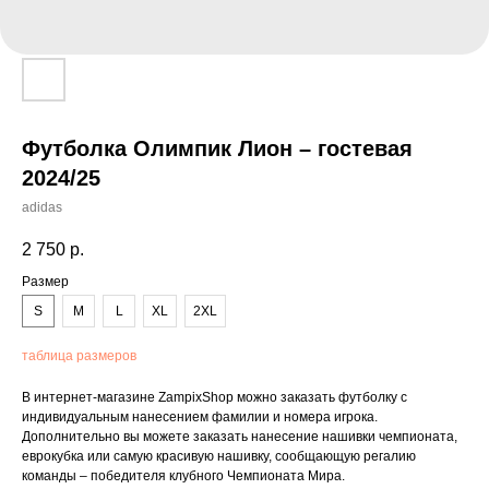
Футболка Олимпик Лион – гостевая
2024/25
adidas
2 750
р.
Размер
S
M
L
XL
2XL
таблица размеров
В интернет-магазине ZampixShop можно заказать футболку с
индивидуальным нанесением фамилии и номера игрока.
Дополнительно вы можете заказать нанесение нашивки чемпионата,
еврокубка или самую красивую нашивку, сообщающую регалию
команды – победителя клубного Чемпионата Мира.