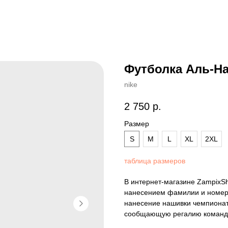
Футболка Аль-На
nike
2 750
р.
Размер
S
M
L
XL
2XL
таблица размеров
В интернет-магазине ZampixS
нанесением фамилии и номера
нанесение нашивки чемпионат
сообщающую регалию команды