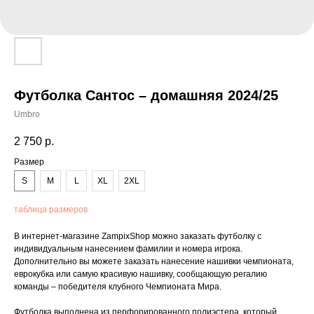
Футболка Сантос – домашняя 2024/25
Umbro
2 750
р.
Размер
S
M
L
XL
2XL
таблица размеров
В интернет-магазине ZampixShop можно заказать футболку с
индивидуальным нанесением фамилии и номера игрока.
Дополнительно вы можете заказать нанесение нашивки чемпионата,
еврокубка или самую красивую нашивку, сообщающую регалию
команды – победителя клубного Чемпионата Мира.
Футболка выполнена из перфорированного полиэстера, который