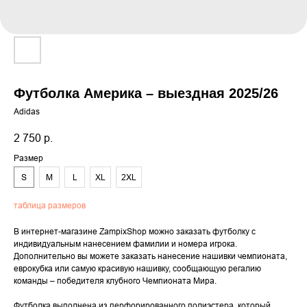
Футболка Америка – выездная 2025/26
Adidas
2 750
р.
Размер
S
M
L
XL
2XL
таблица размеров
В интернет-магазине ZampixShop можно заказать футболку с
индивидуальным нанесением фамилии и номера игрока.
Дополнительно вы можете заказать нанесение нашивки чемпионата,
еврокубка или самую красивую нашивку, сообщающую регалию
команды – победителя клубного Чемпионата Мира.
Футболка выполнена из перфорированного полиэстера, который