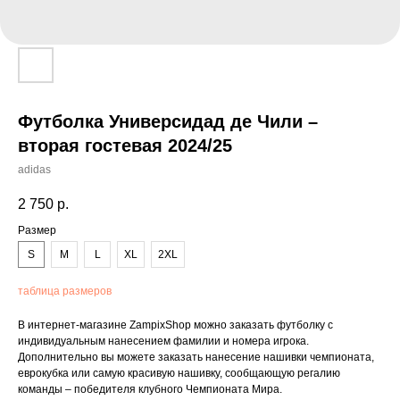
Футболка Универсидад де Чили –
вторая гостевая 2024/25
adidas
2 750
р.
Размер
S
M
L
XL
2XL
таблица размеров
В интернет-магазине ZampixShop можно заказать футболку с
индивидуальным нанесением фамилии и номера игрока.
Дополнительно вы можете заказать нанесение нашивки чемпионата,
еврокубка или самую красивую нашивку, сообщающую регалию
команды – победителя клубного Чемпионата Мира.