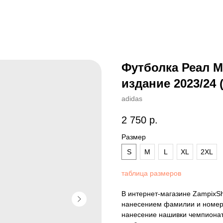
Футболка Реал М
издание 2023/24
adidas
2 750
р.
Размер
S
M
L
XL
2XL
таблица размеров
В интернет-магазине ZampixS
нанесением фамилии и номера
нанесение нашивки чемпионат