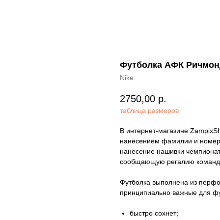
Футболка АФК Ричмонд
Nike
2750,00
р.
таблица размеров
В интернет-магазине ZampixS
нанесением фамилии и номера
нанесение нашивки чемпионат
сообщающую регалию команды
Футболка выполнена из перфор
принципиально важные для фу
быстро сохнет;