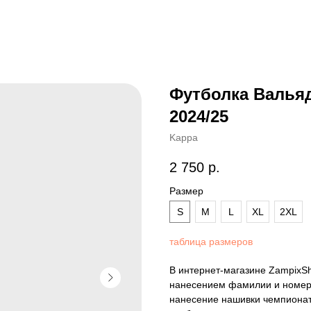
Футболка Валья
2024/25
Kappa
2 750
р.
Размер
S
M
L
XL
2XL
таблица размеров
В интернет-магазине ZampixS
нанесением фамилии и номера
нанесение нашивки чемпионат