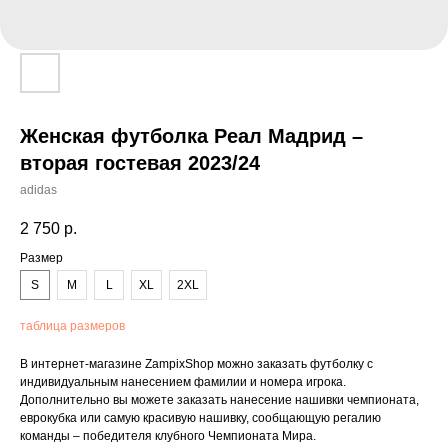
Женская футболка Реал Мадрид –
вторая гостевая 2023/24
adidas
2 750
р.
Размер
S
M
L
XL
2XL
таблица размеров
В интернет-магазине ZampixShop можно заказать футболку с
индивидуальным нанесением фамилии и номера игрока.
Дополнительно вы можете заказать нанесение нашивки чемпионата,
еврокубка или самую красивую нашивку, сообщающую регалию
команды – победителя клубного Чемпионата Мира.