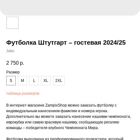
Футболка Штутгарт – гостевая 2024/25
Jako
2 750
р.
Размер
S
M
L
XL
2XL
таблица размеров
В интернет-магазине ZampixShop можно заказать футболку с
индивидуальным нанесением фамилии и номера игрока.
Дополнительно вы можете заказать нанесение нашивки чемпионата,
еврокубка или самую красивую нашивку, сообщающую регалию
команды – победителя клубного Чемпионата Мира.
Футболка выполнена из перфорированного полиэстера, который