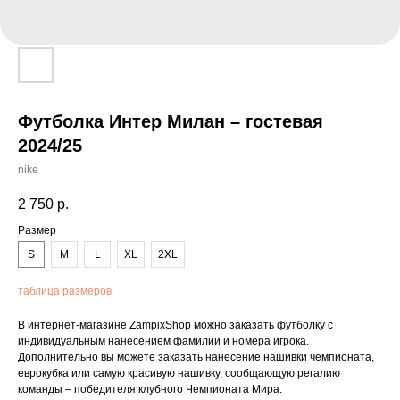
Футболка Интер Милан – гостевая
2024/25
nike
2 750
р.
Размер
S
M
L
XL
2XL
таблица размеров
В интернет-магазине ZampixShop можно заказать футболку с
индивидуальным нанесением фамилии и номера игрока.
Дополнительно вы можете заказать нанесение нашивки чемпионата,
еврокубка или самую красивую нашивку, сообщающую регалию
команды – победителя клубного Чемпионата Мира.