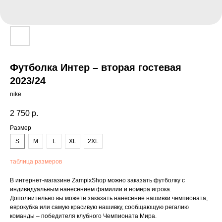
Футболка Интер – вторая гостевая
2023/24
nike
2 750
р.
Размер
S
M
L
XL
2XL
таблица размеров
В интернет-магазине ZampixShop можно заказать футболку с
индивидуальным нанесением фамилии и номера игрока.
Дополнительно вы можете заказать нанесение нашивки чемпионата,
еврокубка или самую красивую нашивку, сообщающую регалию
команды – победителя клубного Чемпионата Мира.