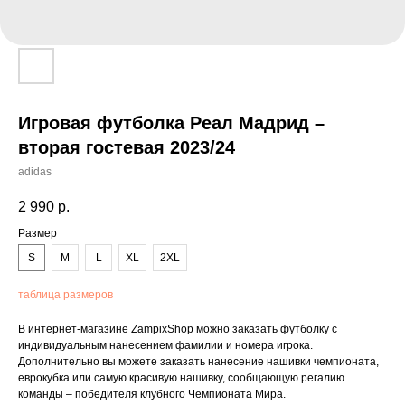
Игровая футболка Реал Мадрид –
вторая гостевая 2023/24
adidas
2 990
р.
Размер
S
M
L
XL
2XL
таблица размеров
В интернет-магазине ZampixShop можно заказать футболку с
индивидуальным нанесением фамилии и номера игрока.
Дополнительно вы можете заказать нанесение нашивки чемпионата,
еврокубка или самую красивую нашивку, сообщающую регалию
команды – победителя клубного Чемпионата Мира.