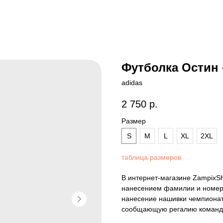
Футболка Остин 
adidas
2 750
р.
Размер
S
M
L
XL
2XL
таблица размеров
В интернет-магазине ZampixS
нанесением фамилии и номера
нанесение нашивки чемпионат
сообщающую регалию команды