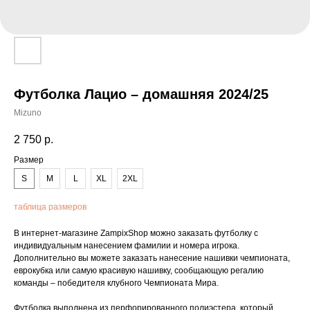
Футболка Лацио – домашняя 2024/25
Mizuno
2 750
р.
Размер
S
M
L
XL
2XL
таблица размеров
В интернет-магазине ZampixShop можно заказать футболку с
индивидуальным нанесением фамилии и номера игрока.
Дополнительно вы можете заказать нанесение нашивки чемпионата,
еврокубка или самую красивую нашивку, сообщающую регалию
команды – победителя клубного Чемпионата Мира.
Футболка выполнена из перфорированного полиэстера, который