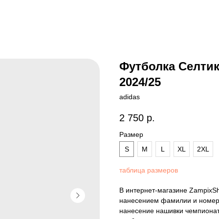
Футболка Селтик
2024/25
adidas
2 750
р.
Размер
S
M
L
XL
2XL
таблица размеров
В интернет-магазине ZampixS
нанесением фамилии и номера
нанесение нашивки чемпионат