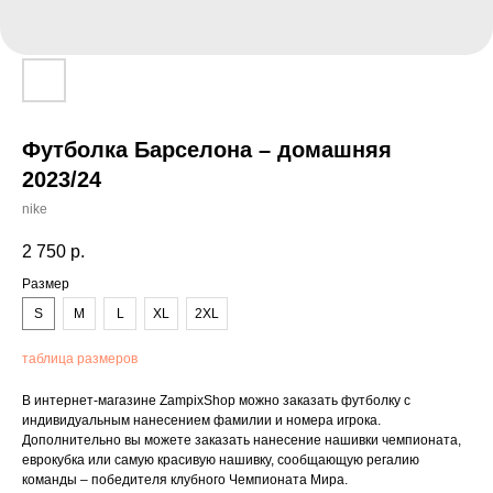
Футболка Барселона – домашняя
2023/24
nike
2 750
р.
Размер
S
M
L
XL
2XL
таблица размеров
В интернет-магазине ZampixShop можно заказать футболку с
индивидуальным нанесением фамилии и номера игрока.
Дополнительно вы можете заказать нанесение нашивки чемпионата,
еврокубка или самую красивую нашивку, сообщающую регалию
команды – победителя клубного Чемпионата Мира.