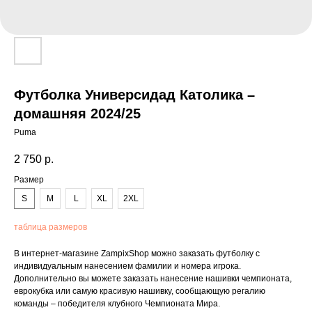
Футболка Универсидад Католика –
домашняя 2024/25
Puma
2 750
р.
Размер
S
M
L
XL
2XL
таблица размеров
В интернет-магазине ZampixShop можно заказать футболку с
индивидуальным нанесением фамилии и номера игрока.
Дополнительно вы можете заказать нанесение нашивки чемпионата,
еврокубка или самую красивую нашивку, сообщающую регалию
команды – победителя клубного Чемпионата Мира.