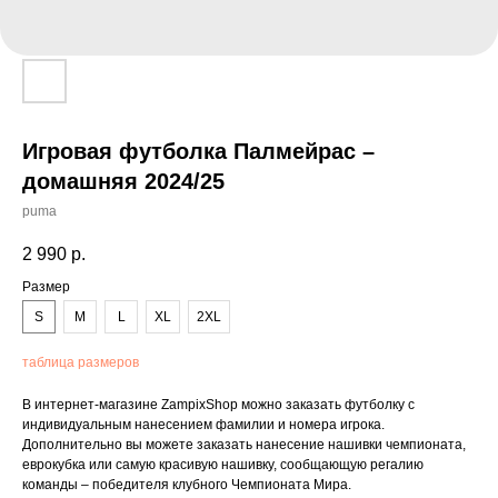
Игровая футболка Палмейрас –
домашняя 2024/25
puma
2 990
р.
Размер
S
M
L
XL
2XL
таблица размеров
В интернет-магазине ZampixShop можно заказать футболку с
индивидуальным нанесением фамилии и номера игрока.
Дополнительно вы можете заказать нанесение нашивки чемпионата,
еврокубка или самую красивую нашивку, сообщающую регалию
команды – победителя клубного Чемпионата Мира.