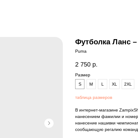
Футболка Ланс –
Puma
2 750
р.
Размер
S
M
L
XL
2XL
таблица размеров
В интернет-магазине ZampixS
нанесением фамилии и номера
нанесение нашивки чемпионат
сообщающую регалию команды