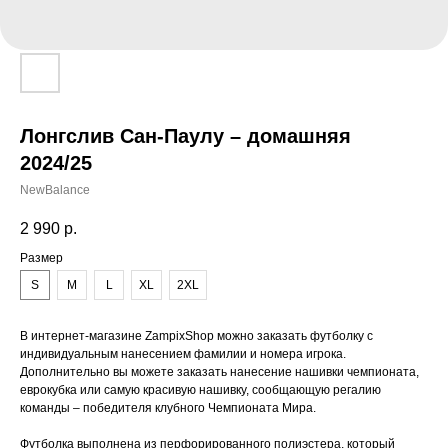
Лонгслив Сан-Паулу – домашняя
2024/25
NewBalance
2 990
р.
Размер
S
M
L
XL
2XL
В интернет-магазине ZampixShop можно заказать футболку с
индивидуальным нанесением фамилии и номера игрока.
Дополнительно вы можете заказать нанесение нашивки чемпионата,
еврокубка или самую красивую нашивку, сообщающую регалию
команды – победителя клубного Чемпионата Мира.
Футболка выполнена из перфорированного полиэстера, который