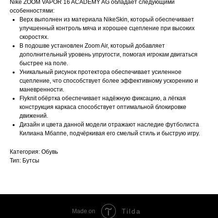
Nike ZOOM VAPOR 16 ACADEMY AG обладает следующими
особенностями:
Верх выполнен из материала NikeSkin, который обеспечивает
улучшенный контроль мяча и хорошее сцепление при высоких
скоростях.
В подошве установлен Zoom Air, который добавляет
дополнительный уровень упругости, помогая игрокам двигаться
быстрее на поле.
Уникальный рисунок протектора обеспечивает усиленное
сцепление, что способствует более эффективному ускорению и
маневренности.
Flyknit обёртка обеспечивает надёжную фиксацию, а лёгкая
конструкция каркаса способствует оптимальной блокировке
движений.
Дизайн и цвета данной модели отражают наследие футболиста
Килиана Мбаппе, подчёркивая его смелый стиль и быструю игру.
Категория: Обувь
Тип: Бутсы
Tilda
Made on