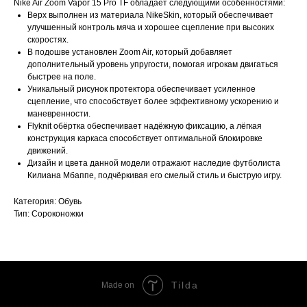
Nike Air Zoom Vapor 15 Pro TF обладает следующими особенностями:
Верх выполнен из материала NikeSkin, который обеспечивает
улучшенный контроль мяча и хорошее сцепление при высоких
скоростях.
В подошве установлен Zoom Air, который добавляет
дополнительный уровень упругости, помогая игрокам двигаться
быстрее на поле.
Уникальный рисунок протектора обеспечивает усиленное
сцепление, что способствует более эффективному ускорению и
маневренности.
Flyknit обёртка обеспечивает надёжную фиксацию, а лёгкая
конструкция каркаса способствует оптимальной блокировке
движений.
Дизайн и цвета данной модели отражают наследие футболиста
Килиана Мбаппе, подчёркивая его смелый стиль и быструю игру.
Категория: Обувь
Тип: Сороконожки
Tilda
Made on