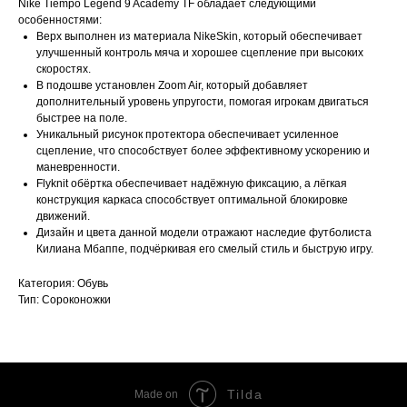
Nike Tiempo Legend 9 Academy TF обладает следующими
особенностями:
Верх выполнен из материала NikeSkin, который обеспечивает
улучшенный контроль мяча и хорошее сцепление при высоких
скоростях.
В подошве установлен Zoom Air, который добавляет
дополнительный уровень упругости, помогая игрокам двигаться
быстрее на поле.
Уникальный рисунок протектора обеспечивает усиленное
сцепление, что способствует более эффективному ускорению и
маневренности.
Flyknit обёртка обеспечивает надёжную фиксацию, а лёгкая
конструкция каркаса способствует оптимальной блокировке
движений.
Дизайн и цвета данной модели отражают наследие футболиста
Килиана Мбаппе, подчёркивая его смелый стиль и быструю игру.
Категория: Обувь
Тип: Сороконожки
Tilda
Made on