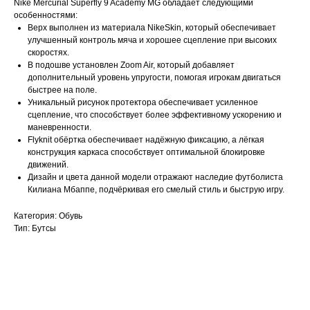
Nike Mercurial Superfly 9 Academy MG обладает следующими
особенностями:
Верх выполнен из материала NikeSkin, который обеспечивает
улучшенный контроль мяча и хорошее сцепление при высоких
скоростях.
В подошве установлен Zoom Air, который добавляет
дополнительный уровень упругости, помогая игрокам двигаться
быстрее на поле.
Уникальный рисунок протектора обеспечивает усиленное
сцепление, что способствует более эффективному ускорению и
маневренности.
Flyknit обёртка обеспечивает надёжную фиксацию, а лёгкая
конструкция каркаса способствует оптимальной блокировке
движений.
Дизайн и цвета данной модели отражают наследие футболиста
Килиана Мбаппе, подчёркивая его смелый стиль и быструю игру.
Категория: Обувь
Тип: Бутсы