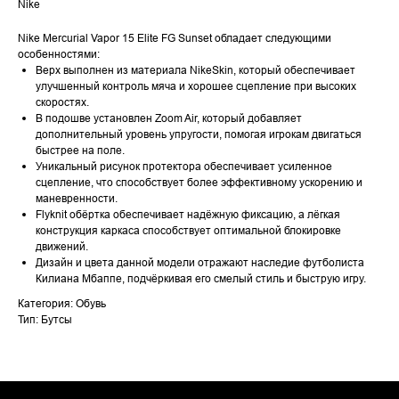
Nike
Nike Mercurial Vapor 15 Elite FG Sunset обладает следующими
особенностями:
Верх выполнен из материала NikeSkin, который обеспечивает
улучшенный контроль мяча и хорошее сцепление при высоких
скоростях.
В подошве установлен Zoom Air, который добавляет
дополнительный уровень упругости, помогая игрокам двигаться
быстрее на поле.
Уникальный рисунок протектора обеспечивает усиленное
сцепление, что способствует более эффективному ускорению и
маневренности.
Flyknit обёртка обеспечивает надёжную фиксацию, а лёгкая
конструкция каркаса способствует оптимальной блокировке
движений.
Дизайн и цвета данной модели отражают наследие футболиста
Килиана Мбаппе, подчёркивая его смелый стиль и быструю игру.
Категория: Обувь
Тип: Бутсы