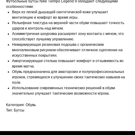
Футбольные бутсы Nike Tiempo Legend 9 обладают следующими
особенностями:
Верх из легкой дышащей синтетической кожи улучшает
вентиляцию и комфорт во время игры.
Рельефная текстура на верхней части обуви повышает точность
ударов и контроль над мячом.
Асимметричная шнуровка расширяет зону контакта с мячом, что
способствует лучшему управлению.
Немаркирующая резиновая подошва с органическим
многоклиновым рисунком обеспечивает отличное сцепление на
искусственных покрытиях.
Амортизирующая стелька повышает комфорт и отзывчивость во
время матча.
Обувь предназначена для аматорских и полупрофессиональных
игроков, стремящихся к улучшению своих тактических навыков на
поле.
Использование современных технических решений в обуви
значительно улучшает тактические возможности игрока.
Категория: Обувь
Тип: Бутсы