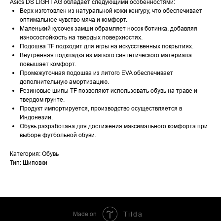
Asics DS LIGHT AG обладает следующими особенностями:
Верх изготовлен из натуральной кожи кенгуру, что обеспечивает
оптимальное чувство мяча и комфорт.
Маленький кусочек замши обрамляет носок ботинка, добавляя
износостойкость на твердых поверхностях.
Подошва TF подходит для игры на искусственных покрытиях.
Внутренняя подкладка из мягкого синтетического материала
повышает комфорт.
Промежуточная подошва из литого EVA обеспечивает
дополнительную амортизацию.
Резиновые шипы TF позволяют использовать обувь на траве и
твердом грунте.
Продукт импортируется, производство осуществляется в
Индонезии.
Обувь разработана для достижения максимального комфорта при
выборе футбольной обуви.
Категория: Обувь
Тип: Шиповки
Made on
Tilda