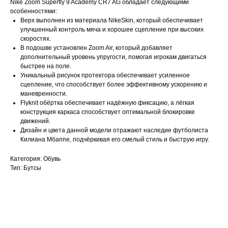
Nike Zoom Superfly 9 Academy CR7 AG обладает следующими
особенностями:
Верх выполнен из материала NikeSkin, который обеспечивает
улучшенный контроль мяча и хорошее сцепление при высоких
скоростях.
В подошве установлен Zoom Air, который добавляет
дополнительный уровень упругости, помогая игрокам двигаться
быстрее на поле.
Уникальный рисунок протектора обеспечивает усиленное
сцепление, что способствует более эффективному ускорению и
маневренности.
Flyknit обёртка обеспечивает надёжную фиксацию, а лёгкая
конструкция каркаса способствует оптимальной блокировке
движений.
Дизайн и цвета данной модели отражают наследие футболиста
Килиана Мбаппе, подчёркивая его смелый стиль и быструю игру.
Категория: Обувь
Тип: Бутсы