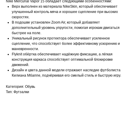
Nike Mercurial Vapor 15 обладает следующими особенностями:
Верх выполнен из материала NikeSkin, который обеспечивает
улучшенный контроль мяча и хорошее сцепление при высоких
скоростях.
В подошве установлен Zoom Air, который добавляет
дополнительный уровень упругости, помогая игрокам двигаться
быстрее на поле.
Уникальный рисунок протектора обеспечивает усиленное
сцепление, что способствует более эффективному ускорению и
маневренности.
Flyknit обёртка обеспечивает надёжную фиксацию, а лёгкая
конструкция каркаса способствует оптимальной блокировке
движений.
Дизайн и цвета данной модели отражают наследие футболиста
Килиана Мбаппе, подчёркивая его смелый стиль и быструю игру.
Категория: Обувь
Тип: Футзалки