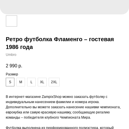
Ретро футболка Фламенго – гостевая
1986 года
Umbro
2 990
р.
Размер
S
M
L
XL
2XL
В интернет-магазине ZampixShop можно заказать футболку с
индивидуальным нанесением фамилии и номера игрока.
Дополнительно вы можете заказать нанесение нашивки чемпионата,
еврокубка или самую красивую нашивку, сообщающую регалию
команды – победителя клубного Чемпионата Мира.
Футболка выполнена из перфорированного полиэстера, который