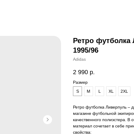
Ретро футболка
1995/96
Adidas
2 990
р.
Размер
S
M
L
XL
2XL
Ретро футболка Ливерпуль – д
магазине футбольной экипиро
качественного полиэстера. В о
материал сочетает в себе пр
свойства: