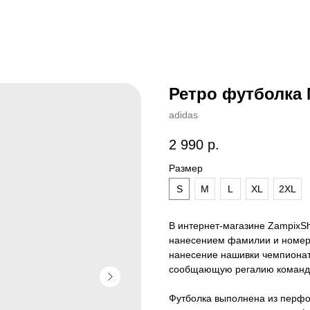
Ретро футболка 
adidas
2 990
р.
Размер
S
M
L
XL
2XL
В интернет-магазине ZampixS
нанесением фамилии и номера
нанесение нашивки чемпионат
сообщающую регалию команды
Футболка выполнена из перфор