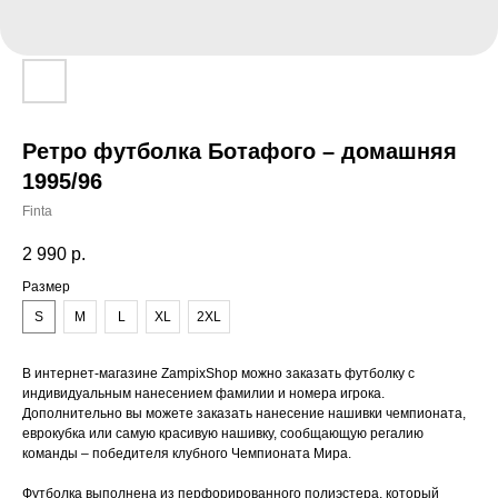
Ретро футболка Ботафого – домашняя
1995/96
Finta
2 990
р.
Размер
S
M
L
XL
2XL
В интернет-магазине ZampixShop можно заказать футболку с
индивидуальным нанесением фамилии и номера игрока.
Дополнительно вы можете заказать нанесение нашивки чемпионата,
еврокубка или самую красивую нашивку, сообщающую регалию
команды – победителя клубного Чемпионата Мира.
Футболка выполнена из перфорированного полиэстера, который