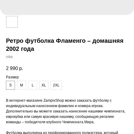
Ретро футболка Фламенго – домашняя
2002 года
nike
2 990
р.
Размер
S
M
L
XL
2XL
В интернет-магазине ZampixShop можно заказать футболку с
индивидуальным нанесением фамилии и номера игрока.
Дополнительно вы можете заказать нанесение нашивки чемпионата,
еврокубка или самую красивую нашивку, сообщающую регалию
команды – победителя клубного Чемпионата Мира.
Футболка выполнена из перфорированного полиэстера, который