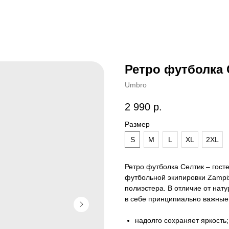
Ретро футболка С
Umbro
2 990
р.
Размер
S
M
L
XL
2XL
Ретро футболка Селтик – гост
футбольной экипировки Zampix
полиэстера. В отличие от нату
в себе принципиально важные
надолго сохраняет яркость;