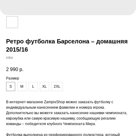
Ретро футболка Барселона – домашняя
2015/16
nike
2 990
р.
Размер
S
M
L
XL
2XL
В интернет-магазине ZampixShop можно заказать футболку с
индивидуальным нанесением фамилии и номера игрока.
Дополнительно вы можете заказать нанесение нашивки чемпионата,
еврокубка или самую красивую нашивку, сообщающую регалию
команды – победителя клубного Чемпионата Мира.
Футболка выполнена из перфорированного полиэстера, который