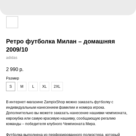
Ретро футболка Милан – домашняя
2009/10
adidas
2 990
р.
Размер
S
M
L
XL
2XL
В интернет-магазине ZampixShop можно заказать футболку с
индивидуальным нанесением фамилии и номера игрока.
Дополнительно вы можете заказать нанесение нашивки чемпионата,
еврокубка или самую красивую нашивку, сообщающую регалию
команды – победителя клубного Чемпионата Мира.
Футболка выполнена из перфорированного полиэстера, который