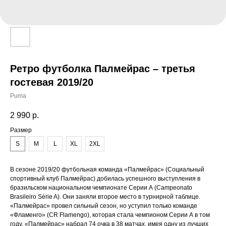
Ретро футболка Палмейрас – третья
гостевая 2019/20
Puma
2 990
р.
Размер
S
M
L
XL
2XL
В сезоне 2019/20 футбольная команда «Палмейрас» (Социальный
спортивный клуб Палмейрас) добилась успешного выступления в
бразильском национальном чемпионате Серии А (Campeonato
Brasileiro Série A). Они заняли второе место в турнирной таблице.
«Палмейрас» провел сильный сезон, но уступил только команде
«Фламенго» (CR Flamengo), которая стала чемпионом Серии А в том
году. «Палмейрас» набрал 74 очка в 38 матчах, имея одну из лучших