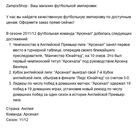
ZampixShop - Ваш магазин футбольной экипировки:
У нас вы найдете качественную футбольную экипировку по доступным
ценам. Оформите заказ прямо сейчас!
В сезоне 2011/12 футбольная команда “Арсенал” добилась следующих
достижений:
Чемпионство в Английской Премьер-лиге: “Арсенал” занял первое
место в турнирной таблице, опередив своего ближайшего
преследователя, “Манчестер Юнайтед”, на 10 очков. Это был
первый чемпионский титул “Арсенала” под руководством Арсена
Венгера.
Кубок английской лиги: “Арсенал” выиграл свой 7-й Кубок
английской лиги, обыграв в финале “Лидс Юнайтед” со счетом 3-0.
Лидеры по числу побед в домашних матчах: “Арсенал” одержал 19
побед в 19 домашних играх, установив новый рекорд по числу
домашних побед за один сезон в истории Английской Премьер-
лиги.
Страна: Англия
Команда: Арсенал
Сезон: 11/12