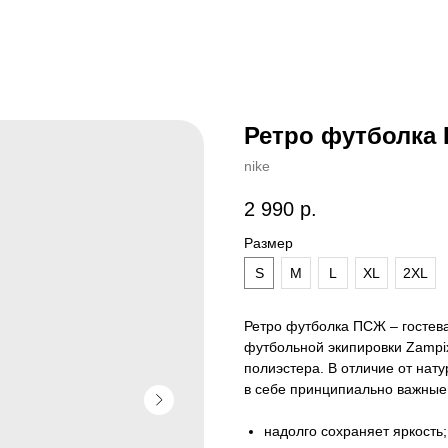
Ретро футболка 
nike
2 990
р.
Размер
S
M
L
XL
2XL
Ретро футболка ПСЖ – гостева
футбольной экипировки Zampix
полиэстера. В отличие от нату
в себе принципиально важные
надолго сохраняет яркость;