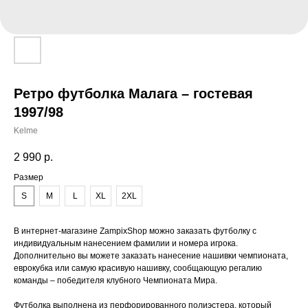
Ретро футболка Малага – гостевая
1997/98
Kelme
2 990
р.
Размер
S
M
L
XL
2XL
В интернет-магазине ZampixShop можно заказать футболку с
индивидуальным нанесением фамилии и номера игрока.
Дополнительно вы можете заказать нанесение нашивки чемпионата,
еврокубка или самую красивую нашивку, сообщающую регалию
команды – победителя клубного Чемпионата Мира.
Футболка выполнена из перфорированного полиэстера, который