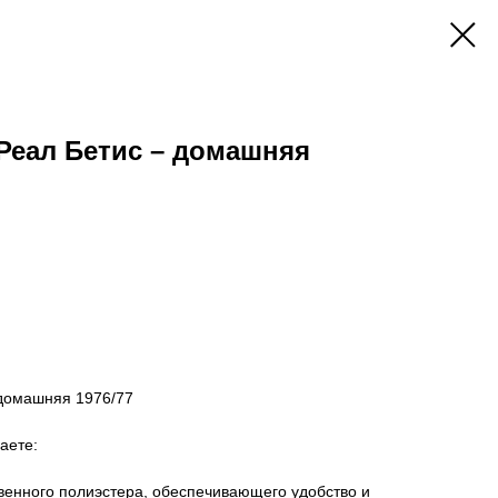
Реал Бетис – домашняя
 домашняя 1976/77
аете:
твенного полиэстера, обеспечивающего удобство и