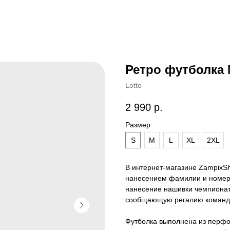
Ретро футболка 
Lotto
2 990
р.
Размер
S
M
L
XL
2XL
В интернет-магазине ZampixS
нанесением фамилии и номера
нанесение нашивки чемпионат
сообщающую регалию команды
Футболка выполнена из перфор