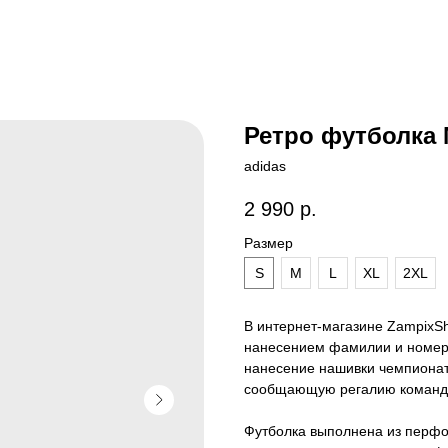
Ретро футболка 
adidas
2 990
р.
Размер
S
M
L
XL
2XL
В интернет-магазине ZampixS
нанесением фамилии и номера
нанесение нашивки чемпионат
сообщающую регалию команды
Футболка выполнена из перфор